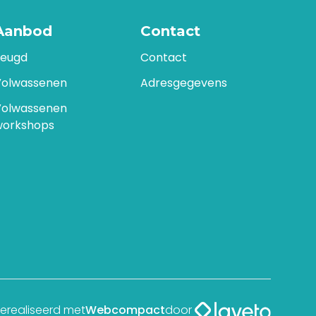
Aanbod
Contact
Jeugd
Contact
Volwassenen
Adresgegevens
Volwassenen
workshops
erealiseerd met
Webcompact
door