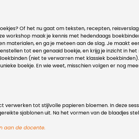
boekjes? Of het nu gaat om teksten, recepten, reisversl
n deze workshop maak je kennis met hedendaags boekbinden
 en materialen, en ga je meteen aan de slag. Je maakt een
nstellen tot een genaaid boekje, en krijg je inzicht in h
 Boekbinden (niet te verwarren met klassiek boekbinden
unieke boekje. En wie weet, misschien volgen er nog mee
ect verwerken tot stijlvolle papieren bloemen. In deze s
ngereikte sjablonen uit. Na het vormen van de blaadjes st
n aan de docente.