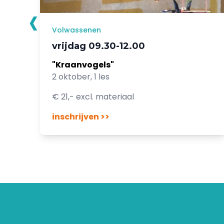
‹
Volwassenen
vrijdag 09.30-12.00
"Kraanvogels"
2 oktober, 1 les
€ 21,- excl. materiaal
inschrijven >>