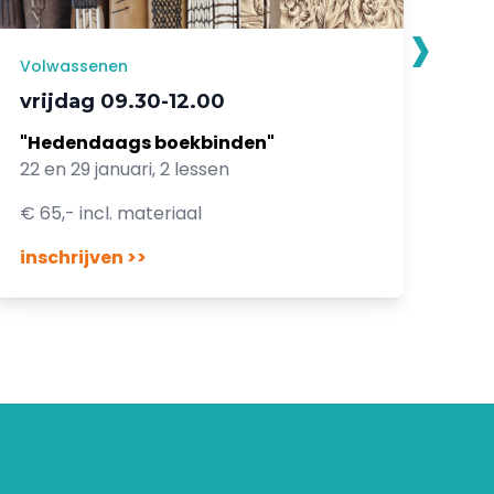
›
Volwassenen
Vo
vrijdag 09.30-12.00
vr
"Hedendaags boekbinden"
"A
22 en 29 januari, 2 lessen
5 m
€ 65,- incl. materiaal
€ 2
inschrijven >>
ins