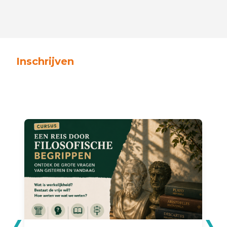
Inschrijven
‹
›